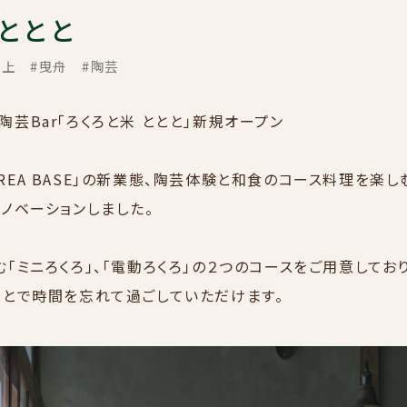
 ととと
押上
#曳舟
#陶芸
SERVICE
芸Bar「ろくろと米 ととと」新規オープン
ェ「CREA BASE」の新業態、陶芸体験と和食のコース料理を楽
ノベーションしました。
「ミニろくろ」、「電動ろくろ」の２つのコースをご用意してお
ことで時間を忘れて過ごしていただけます。
WORKS