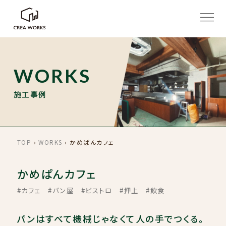
WORKS
施工事例
TOP
›
WORKS
›
かめぱんカフェ
かめぱんカフェ
#カフェ
#パン屋
#ビストロ
#押上
#飲食
パンはすべて機械じゃなくて人の手でつくる。