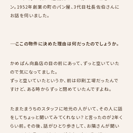
WORKS
ン。1952年創業の町のパン屋、3代目社長佐伯さんに
お話を伺いました。
―― ここの物件に決めた理由は何だったのでしょうか。
かめぱん向島店の目の前にあって、ずっと空いていた
ので気になってました。
ずっと空いていたというか、前は印刷工場だったんで
すけど、ある時からずっと閉めていたんですよね。
CREABASE
たまたまうちのスタッフに地元の人がいて、その人に話
をしてちょっと聞いてみてくれない？と言ったのが2年く
らい前。その後、話がひとり歩きして、お隣さんが聞い