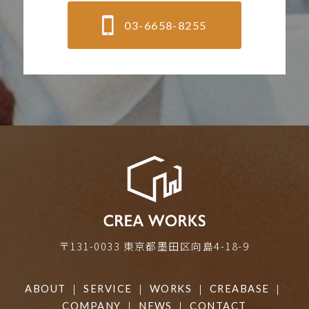
03-6658-8255
〒131-0033 東京都墨田区向島4-18-9
ABOUT
｜
SERVICE
｜
WORKS
｜
CREABASE
｜
COMPANY
｜
NEWS
｜
CONTACT