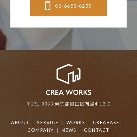
03-6658-8255
〒131-0033 東京都墨田区向島4-18-9
ABOUT
｜
SERVICE
｜
WORKS
｜
CREABASE
｜
COMPANY
｜
NEWS
｜
CONTACT